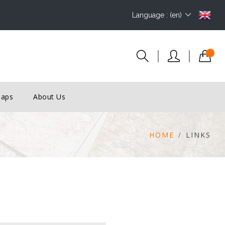
Language : (en)
Maps
About Us
HOME
LINKS