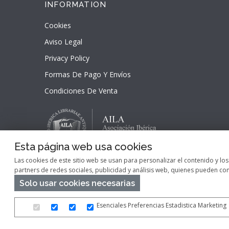
INFORMATION
Cookies
Aviso Legal
Privacy Policy
Formas De Pago Y Envíos
Condiciones De Venta
Esta página web usa cookies
Las cookies de este sitio web se usan para personalizar el contenido y lo
partners de redes sociales, publicidad y análisis web, quienes pueden c
Solo usar cookies necesarias
Esenciales
Preferencias
Estadistica
Marketing
Copyright © 2026
Pontes Maps