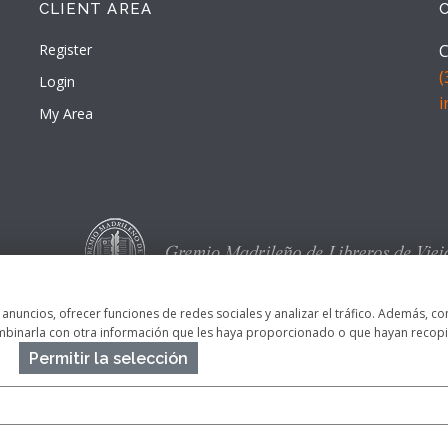
CLIENT AREA
Register
C
(
Login
My Area
s anuncios, ofrecer funciones de redes sociales y analizar el tráfico. Además,
ombinarla con otra información que les haya proporcionado o que hayan recopil
Permitir la selección