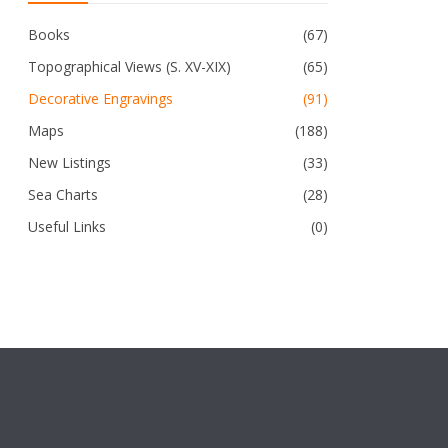
Books
(67)
Topographical Views (S. XV-XIX)
(65)
Decorative Engravings
(91)
Maps
(188)
New Listings
(33)
Sea Charts
(28)
Useful Links
(0)