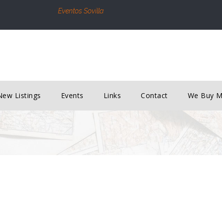
Eventos Sovilla
New Listings
Events
Links
Contact
We Buy 
S