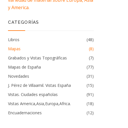
variedad de material sobre Europa, Asia
y America.
CATEGORÍAS
Libros
(48)
Mapas
(8)
Grabados y Vistas Topográficas
(7)
Mapas de España
(77)
Novedades
(31)
J. Pérez de Villaamil. Vistas España
(15)
Vistas. Ciudades españolas
(91)
Vistas America,Asia,Europa,Africa.
(18)
Encuadernaciones
(12)