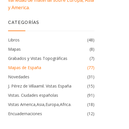
variedad de material sobre Europa, Asia
y America.
CATEGORÍAS
Libros
(48)
Mapas
(8)
Grabados y Vistas Topográficas
(7)
Mapas de España
(77)
Novedades
(31)
J. Pérez de Villaamil. Vistas España
(15)
Vistas. Ciudades españolas
(91)
Vistas America,Asia,Europa,Africa.
(18)
Encuadernaciones
(12)