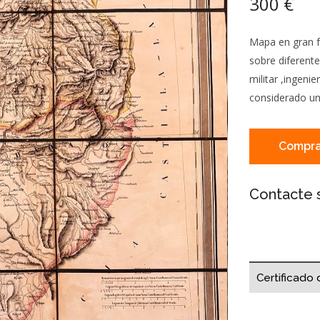
300 €
Mapa en gran f
sobre diferent
militar ,ingeni
considerado un
Compra
Contacte 
Certificado