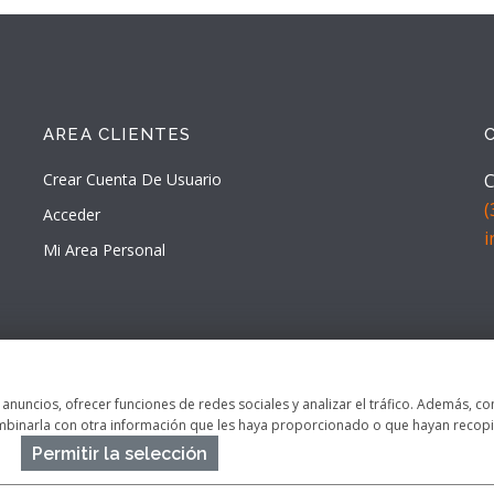
AREA CLIENTES
Crear Cuenta De Usuario
C
(
Acceder
Mi Area Personal
s anuncios, ofrecer funciones de redes sociales y analizar el tráfico. Además,
ombinarla con otra información que les haya proporcionado o que hayan recopil
Permitir la selección