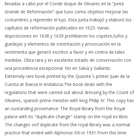
llevadas a cabo por el Conde duque de Olivares en la “Junta
Grande de Reformación” que tuvo como objetivo mejorar las
costumbres y reprender el lujo. Esta Junta trabajó y elaboró los
capítulos de reformación publicados en 1623. Varias
disposiciones en 1638 y 1639 prohibieron los copetes,tufos y
guedejas y elementos de ostentación y provocación en la
vestimenta que generó escritos a favor y en contra de tales
medidas. Obra rara y en excelente estado de conservación con
una procedencia excepcional. No en Salvá y Gallardo.
Extremely rare book printed by the Quixote´s printer Juan de la
Cuesta at Baeza in Andalucia.The book deals with the
regulations that were carried out about dressing by the Count of
Olivares, spanish prime minister with king Philip IV. This copy has
an oustanding provenance: The Royal library from the Royal
palace with its "duplicate-change" stamp on the royal ex libris.
The changes oof duplicate from the royal library was a normal
practice that ended with Alphonse XIII in 1931.From this time